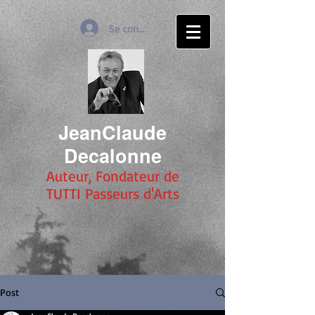
Se connecter
JeanClaude
Decalonne
Auteur, Fondateur de
TUTTI Passeurs d'Arts
Post