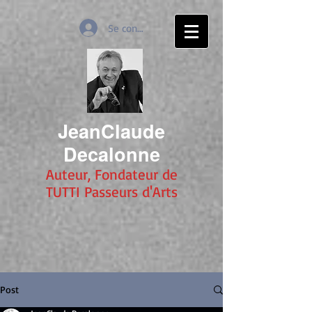
Se connecter
JeanClaude
Decalonne
Auteur, Fondateur de
TUTTI Passeurs d'Arts
Post