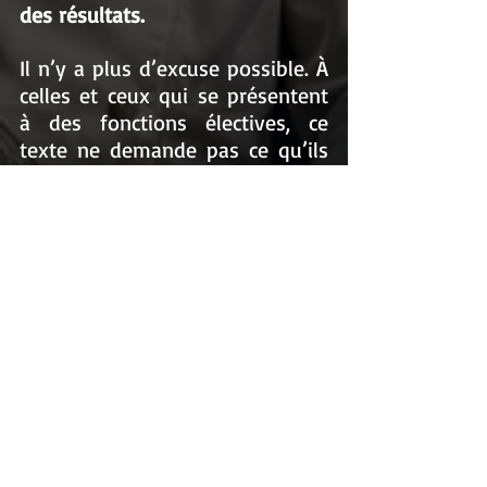
des résultats.
Il n’y a plus d’excuse possible. À 
celles et ceux qui se présentent 
à des fonctions électives, ce 
texte ne demande pas ce qu’ils 
en pensent. Il leur demande ce 
qu’ils vont faire.
>> 
Aurez-vous le courage 
d’écrire clairement dans vos 
programmes que l’accès aux 
pratiques artistiques pour tous 
les enfants est un engagement 
prioritaire ?
>> Aurez-vous le courage 
d’assumer que l’art n’est pas un 
coût, mais un investissement 