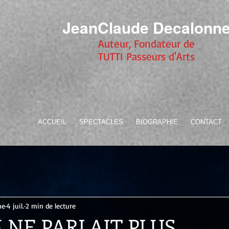
JeanClaude Decalonn
Auteur, Fondateur de
TUTTI Passeurs d'Arts
ACCUEIL
SPECTACLES
BIOGRAPHIE
CONTACT
ne
4 juil.
2 min de lecture
NE PARLAIT PLUS