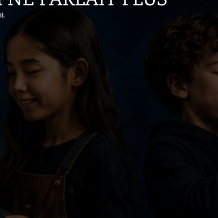
l.
 5.