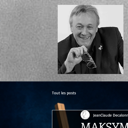
ecter
Tout les posts
JeanClaude Decalon
MAKSYM 