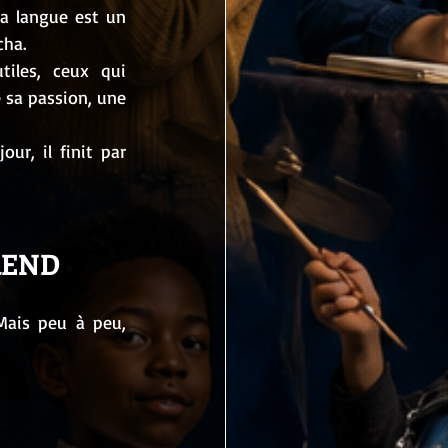
a langue est un 
cha.
iles, ceux qui 
 sa passion, une 
r, il finit par 
REND
ais peu à peu, 