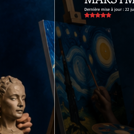
Dernière mise à jour :
22 jui
Noté NaN étoiles sur