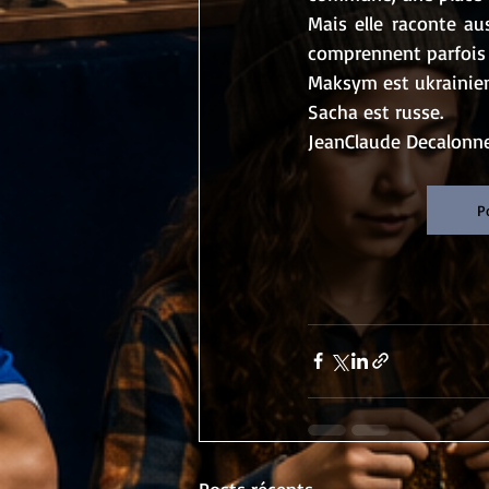
Mais elle raconte au
comprennent parfois
Maksym est ukrainien
Sacha est russe.
JeanClaude Decalonn
P
Posts récents