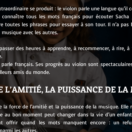
traordinaire se produit : le violon parle une langue qu’il
 connaître tous les mots français pour écouter Sacha jo
 toutes les phrases pour essayer à son tour. Il n’a pas b
a musique avec les autres.
passer des heures à apprendre, à recommencer, à rire, à p
.
arle français. Ses progrès au violon sont spectaculaires
lleurs amis du monde.
E L’AMITIÉ, LA PUISSANCE DE L
e la force de l’amitié et la puissance de la musique. Elle 
e au bon moment peut changer dans la vie d’un enfant. 
ut offrir quand les mots manquent encore : un refu
armi les autres.