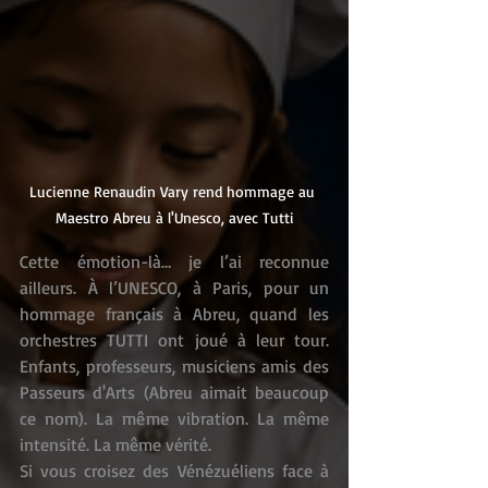
Lucienne Renaudin Vary rend hommage au 
Maestro Abreu à l'Unesco, avec Tutti
Cette émotion-là… je l’ai reconnue 
ailleurs. À l’UNESCO, à Paris, pour un 
hommage français à Abreu, quand les 
orchestres TUTTI ont joué à leur tour. 
Enfants, professeurs, musiciens amis des 
Passeurs d'Arts (Abreu aimait beaucoup 
ce nom). La même vibration. La même 
intensité. La même vérité.
Si vous croisez des Vénézuéliens face à 