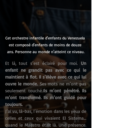
Cet orchestre infantile d'enfants du Venezuela 
est composé d'enfants de moins de douze 
ans. Personne au monde n'atteint ce niveau.
Et là, tout s’est éclairé pour moi. 
Un 
enfant ne grandit pas avec ce qui le 
maintient à flot. Il s’élève avec ce qui lui 
ouvre le monde. 
Ses mots ne m’ont pas 
seulement touché.I
ls m’ont pénétré. Ils 
m’ont transformé. Ils m’ont guidé pour 
toujours.
J’ai vu, là-bas, l’émotion dans les yeux de 
celles et ceux qui vivaient El Sistema… 
quand le Maestro était là. Une présence. 