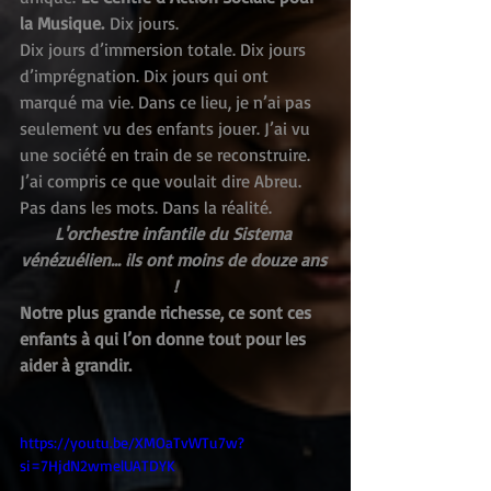
la Musique.
 Dix jours.
Dix jours d’immersion totale. Dix jours 
d’imprégnation. Dix jours qui ont 
marqué ma vie. Dans ce lieu, je n’ai pas 
seulement vu des enfants jouer. J’ai vu 
une société en train de se reconstruire. 
J’ai compris ce que voulait dire Abreu. 
Pas dans les mots. Dans la réalité.
L'orchestre infantile du Sistema 
vénézuélien... ils ont moins de douze ans 
!
Notre plus grande richesse, ce sont ces 
enfants à qui l’on donne tout pour les 
aider à grandir.
https://youtu.be/XMOaTvWTu7w?
si=7HjdN2wmelUATDYK