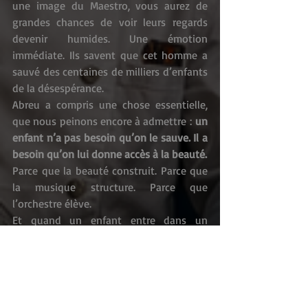
une image du Maestro, vous aurez de 
grandes chances de voir leurs regards 
devenir humides. Une émotion 
immédiate. Ils savent que cet homme a 
sauvé des centaines de milliers d’enfants 
de la désespérance.
Abreu a compris une chose essentielle, 
que nous peinons encore à admettre : 
un 
enfant n’a pas besoin qu’on le sauve. Il a 
besoin qu’on lui donne accès à la beauté.
Parce que la beauté construit. Parce que 
la musique structure. Parce que 
l’orchestre élève.
Et quand un enfant entre dans un 
orchestre, ce n’est pas seulement un 
musicien qui naît. 
C’est un être humain 
qui se redresse.
Aujourd’hui, dans un monde qui doute, 
qui fragilise, qui renonce parfois à ses 