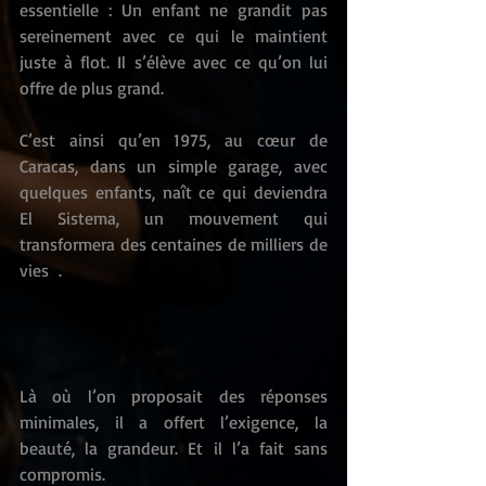
essentielle : Un enfant ne grandit pas 
sereinement avec ce qui le maintient 
juste à flot. Il s’élève avec ce qu’on lui 
offre de plus grand.
C’est ainsi qu’en 1975, au cœur de 
Caracas, dans un simple garage, avec 
quelques enfants, naît ce qui deviendra 
El Sistema, un mouvement qui 
transformera des centaines de milliers de 
vies  .
Là où l’on proposait des réponses 
minimales, il a offert l’exigence, la 
beauté, la grandeur. Et il l’a fait sans 
compromis.