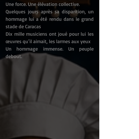
Une force. Une élévation collective.
Quelques jours après sa disparition, un 
hommage lui a été rendu dans le grand 
stade de Caracas
Dix mille musiciens ont joué pour lui les 
œuvres qu’il aimait, les larmes aux yeux
Un hommage immense. Un peuple 
debout.