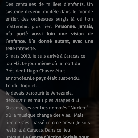
Des centaines de milliers d’enfants. Un 
système devenu modèle dans le monde 
entier, des orchestres surgis là où l’on 
n’attendait plus rien. 
Personne. Jamais, 
n’a porté aussi loin une vision de 
l’enfance. N’a donné autant, avec une 
telle intensité.
5 mars 2013. Je suis arrivé à Caracas ce 
jour-là. Le jour même où la mort du 
Président Hugo Chavez était 
annoncée.nLe pays était suspendu. 
Tendu. Inquiet.
Je devais parcourir le Venezuela, 
découvrir les multiples visages d’El 
Sistema, ces centres nommés “Nucleos" 
où la musique change des vies.  Mais 
rien ne s’est passé comme prévu. Je suis 
resté là, à Caracas. Dans ce lieu 
unique. 
Le Centre d’Action Sociale pour 