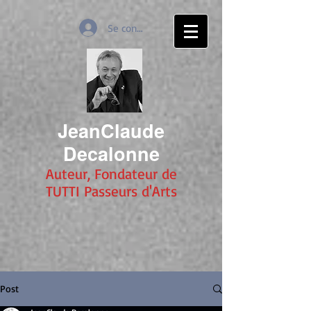
Se connecter
JeanClaude
Decalonne
Auteur, Fondateur de
TUTTI Passeurs d'Arts
Post