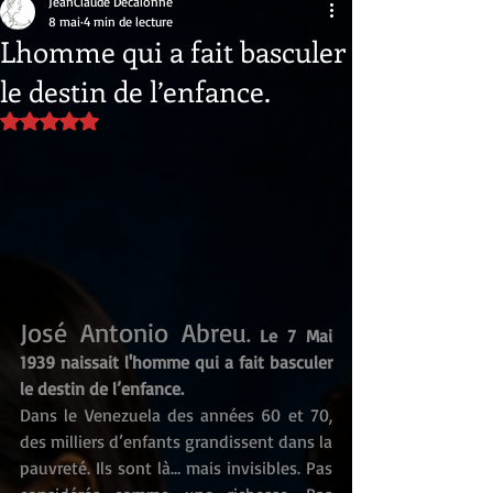
JeanClaude Decalonne
8 mai
4 min de lecture
Lhomme qui a fait basculer
le destin de l’enfance.
Noté NaN étoiles sur 5.
José Antonio Abreu
. Le 7 Mai 
1939 naissait l'homme qui a fait basculer 
le destin de l’enfance.
Dans le Venezuela des années 60 et 70, 
des milliers d’enfants grandissent dans la 
pauvreté. Ils sont là… mais invisibles. Pas 