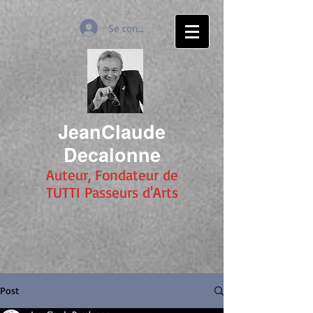
Se connecter
JeanClaude
Decalonne
Auteur, Fondateur de
TUTTI Passeurs d'Arts
Post