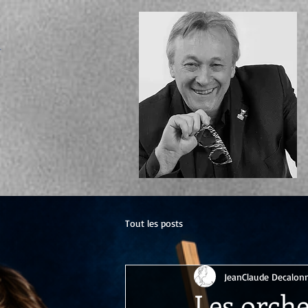
ecter
Tout les posts
JeanClaude Decalon
Les orche