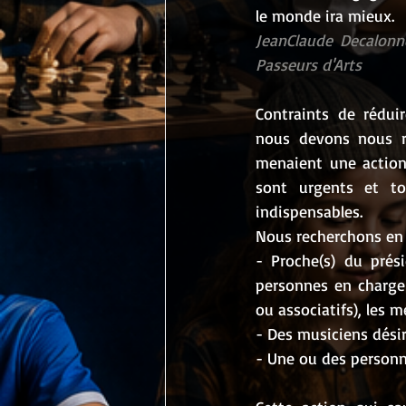
le monde ira mieux.
JeanClaude Decalonne
Passeurs d'Arts 
Contraints de réduir
nous devons nous ré
menaient une action 
sont urgents et to
indispensables.
Nous recherchons en p
- Proche(s) du prés
personnes en charge d
ou associatifs), les 
- Des musiciens désir
- Une ou des personn