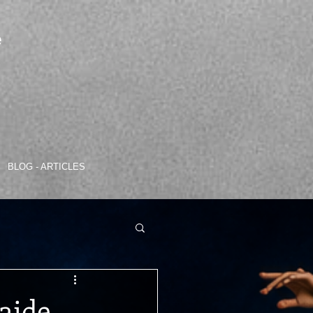
e
BLOG - ARTICLES
ide...