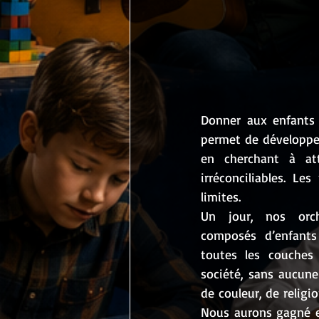
Donner aux enfants d
permet de développer
en cherchant à att
irréconciliables. Le
limites. 
Un jour, nos orche
composés d’enfants
toutes les couches 
société, sans aucune
de couleur, de religi
Nous aurons gagné e