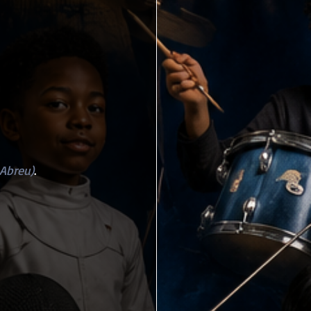
Abreu)
.