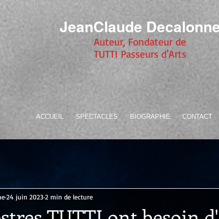
JeanClaude Decalonn
Auteur, Fondateur de
TUTTI Passeurs d'Arts
ACCUEIL
SPECTACLES
BIOGRAPHIE
CONTACT
ne
24 juin 2023
2 min de lecture
stres TUTTI ont besoin d'a