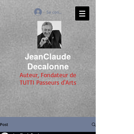
Se connecter
JeanClaude
Decalonne
Auteur, Fondateur de
TUTTI Passeurs d'Arts
Post