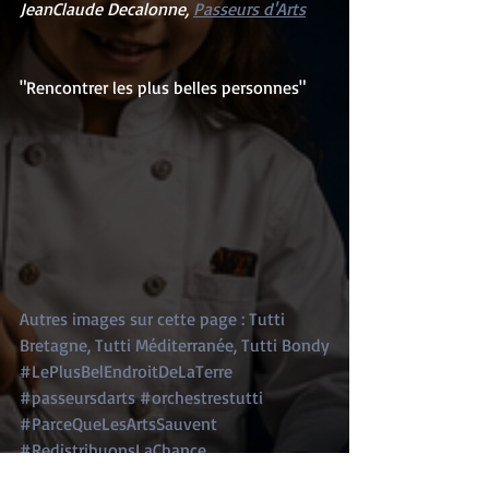
JeanClaude Decalonne, 
Passeurs d'Arts
"Rencontrer les plus belles personnes"
Autres images sur cette page : Tutti 
Bretagne, Tutti Méditerranée, Tutti Bondy
#LePlusBelEndroitDeLaTerre
#passeursdarts
#orchestrestutti
#ParceQueLesArtsSauvent
#RedistribuonsLaChance
#tuttipasseursdarts
#SistemaEurope